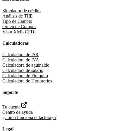
Simulador de crédito
Análisis de TIIE
Tipo de Cambio
Orden de Compra
Visor XML CFDI
Calculadoras
Calculadora de ISR
Calculadora de IVA
Calculadora de aguinaldo
Calculadora de salario
Calculadora de Finiquito
Calculadora de Honorarios
Soporte
Tu cuenta
Centro de ayuda
¿Cómo funciona el factoraje?
Legal