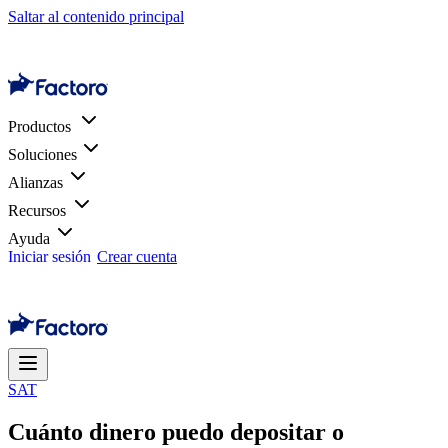
Saltar al contenido principal
Productos
Soluciones
Alianzas
Recursos
Ayuda
Iniciar sesión
Crear cuenta
SAT
Cuánto dinero puedo depositar o