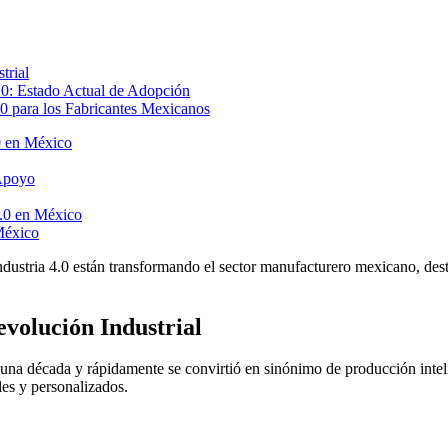
trial
.0: Estado Actual de Adopción
.0 para los Fabricantes Mexicanos
0 en México
 Apoyo
4.0 en México
México
Industria 4.0 están transformando el sector manufacturero mexicano, des
evolución Industrial
a década y rápidamente se convirtió en sinónimo de producción intelige
bles y personalizados.