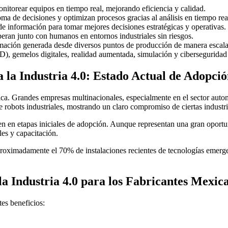
onitorear equipos en tiempo real, mejorando eficiencia y calidad.
oma de decisiones y optimizan procesos gracias al análisis en tiempo re
e información para tomar mejores decisiones estratégicas y operativas.
ran junto con humanos en entornos industriales sin riesgos.
rmación generada desde diversos puntos de producción de manera escala
), gemelos digitales, realidad aumentada, simulación y ciberseguridad 
la Industria 4.0: Estado Actual de Adopci
a. Grandes empresas multinacionales, especialmente en el sector autom
 robots industriales, mostrando un claro compromiso de ciertas industri
en etapas iniciales de adopción. Aunque representan una gran oportu
ales y capacitación.
oximadamente el 70% de instalaciones recientes de tecnologías emergent
la Industria 4.0 para los Fabricantes Mexic
es beneficios: