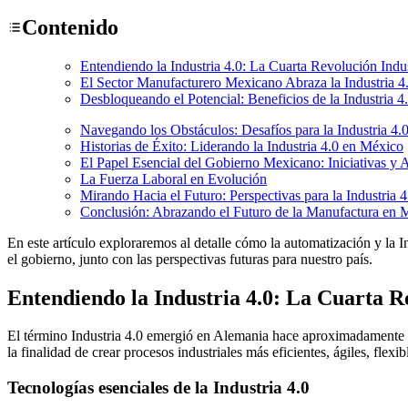
Contenido
Entendiendo la Industria 4.0: La Cuarta Revolución Indus
El Sector Manufacturero Mexicano Abraza la Industria 4
Desbloqueando el Potencial: Beneficios de la Industria 4
Navegando los Obstáculos: Desafíos para la Industria 4.
Historias de Éxito: Liderando la Industria 4.0 en México
El Papel Esencial del Gobierno Mexicano: Iniciativas y
La Fuerza Laboral en Evolución
Mirando Hacia el Futuro: Perspectivas para la Industria 
Conclusión: Abrazando el Futuro de la Manufactura en 
En este artículo exploraremos al detalle cómo la automatización y la 
el gobierno, junto con las perspectivas futuras para nuestro país.
Entendiendo la Industria 4.0: La Cuarta R
El término Industria 4.0 emergió en Alemania hace aproximadamente un
la finalidad de crear procesos industriales más eficientes, ágiles, flexi
Tecnologías esenciales de la Industria 4.0