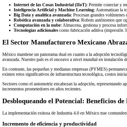
Internet de las Cosas Industrial (IIoT)
: Permite conectar y m
Inteligencia Artificial y Machine Learning
: Automatizan la t
Big Data y analítica avanzada
: Procesan grandes volúmenes d
Robótica avanzada y colaborativa
: Robots autónomos que ope
Computación en la nube
: Almacena, gestiona y procesa info
Tecnologías adicionales
como fabricación aditiva (impresión 3D
El Sector Manufacturero Mexicano Abraza 
México mantiene un panorama dual en cuanto a la adopción tecnológic
avanzada. Nuestro país es el onceavo a nivel mundial en instalación de
En contraste, las pequeñas y medianas empresas (PYMES) permanecen 
existen retos significativos de infraestructura tecnológica, costos inici
Sectores como el automotriz encabezan la adopción, representando apr
incrementos prometedores en años recientes.
Desbloqueando el Potencial: Beneficios de 
La implementación exitosa de Industria 4.0 en México trae contundent
Incremento de eficiencia y productividad