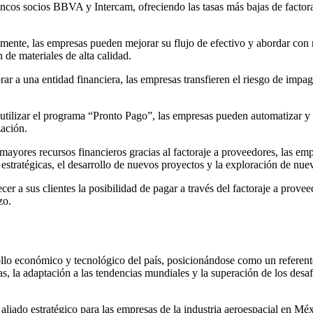
cos socios BBVA y Intercam, ofreciendo las tasas más bajas de factora
amente, las empresas pueden mejorar su flujo de efectivo y abordar con
 de materiales de alta calidad.
ar a una entidad financiera, las empresas transfieren el riesgo de impago
utilizar el programa “Pronto Pago”, las empresas pueden automatizar y s
zación.
mayores recursos financieros gracias al factoraje a proveedores, las em
estratégicas, el desarrollo de nuevos proyectos y la exploración de nu
cer a sus clientes la posibilidad de pagar a través del factoraje a prov
zo.
ollo económico y tecnológico del país, posicionándose como un referent
, la adaptación a las tendencias mundiales y la superación de los desaf
liado estratégico para las empresas de la industria aeroespacial en Méx