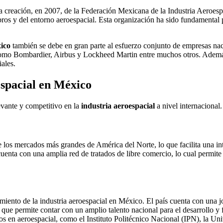
e la creación, en 2007, de la Federación Mexicana de la Industria Aeroe
ros y del entorno aeroespacial. Esta organización ha sido fundamental pa
xico
también se debe en gran parte al esfuerzo conjunto de empresas nac
como Bombardier, Airbus y Lockheed Martin entre muchos otros. Además
iales.
espacial en México
evante y competitivo en la
industria aeroespacial
a nivel internacional
e los mercados más grandes de América del Norte, lo que facilita una in
enta con una amplia red de tratados de libre comercio, lo cual permite
imiento de la industria aeroespacial en México. El país cuenta con una 
 que permite contar con un amplio talento nacional para el desarrollo y
zados en aeroespacial, como el Instituto Politécnico Nacional (IPN), l