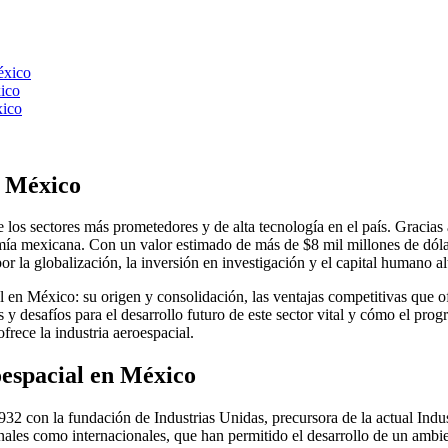
éxico
xico
xico
n México
los sectores más prometedores y de alta tecnología en el país. Gracias
omía mexicana. Con un valor estimado de más de $8 mil millones de dóla
r la globalización, la inversión en investigación y el capital humano al
l en México: su origen y consolidación, las ventajas competitivas que o
s y desafíos para el desarrollo futuro de este sector vital y cómo el p
rece la industria aeroespacial.
oespacial en México
32 con la fundación de Industrias Unidas, precursora de la actual Indus
ales como internacionales, que han permitido el desarrollo de un ambien