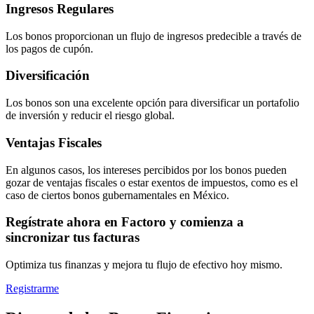
Ingresos Regulares
Los bonos proporcionan un flujo de ingresos predecible a través de
los pagos de cupón.
Diversificación
Los bonos son una excelente opción para diversificar un portafolio
de inversión y reducir el riesgo global.
Ventajas Fiscales
En algunos casos, los intereses percibidos por los bonos pueden
gozar de ventajas fiscales o estar exentos de impuestos, como es el
caso de ciertos bonos gubernamentales en México.
Regístrate ahora en Factoro y comienza a
sincronizar tus facturas
Optimiza tus finanzas y mejora tu flujo de efectivo hoy mismo.
Registrarme