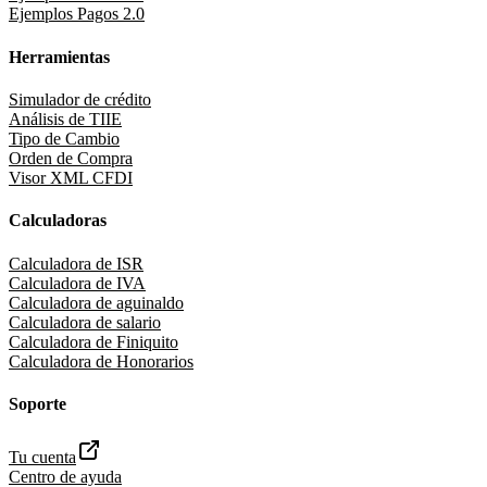
Ejemplos Pagos 2.0
Herramientas
Simulador de crédito
Análisis de TIIE
Tipo de Cambio
Orden de Compra
Visor XML CFDI
Calculadoras
Calculadora de ISR
Calculadora de IVA
Calculadora de aguinaldo
Calculadora de salario
Calculadora de Finiquito
Calculadora de Honorarios
Soporte
Tu cuenta
Centro de ayuda