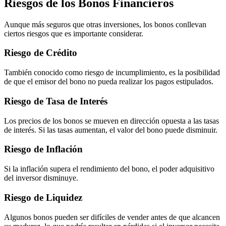
Riesgos de los Bonos Financieros
Aunque más seguros que otras inversiones, los bonos conllevan
ciertos riesgos que es importante considerar.
Riesgo de Crédito
También conocido como riesgo de incumplimiento, es la posibilidad
de que el emisor del bono no pueda realizar los pagos estipulados.
Riesgo de Tasa de Interés
Los precios de los bonos se mueven en dirección opuesta a las tasas
de interés. Si las tasas aumentan, el valor del bono puede disminuir.
Riesgo de Inflación
Si la inflación supera el rendimiento del bono, el poder adquisitivo
del inversor disminuye.
Riesgo de Liquidez
Algunos bonos pueden ser difíciles de vender antes de que alcancen