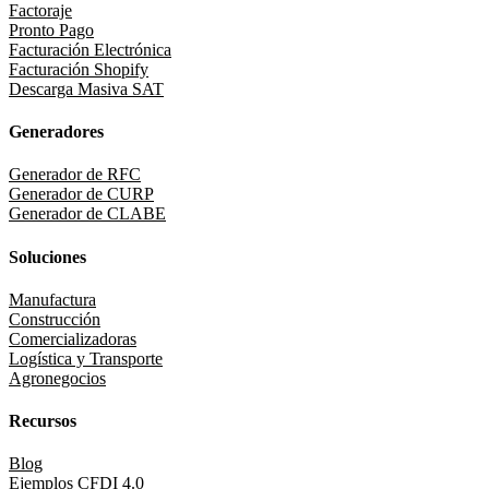
Factoraje
Pronto Pago
Facturación Electrónica
Facturación Shopify
Descarga Masiva SAT
Generadores
Generador de RFC
Generador de CURP
Generador de CLABE
Soluciones
Manufactura
Construcción
Comercializadoras
Logística y Transporte
Agronegocios
Recursos
Blog
Ejemplos CFDI 4.0