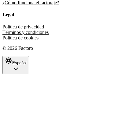
¿Cómo funciona el factoraje?
Legal
Política de privacidad
Términos y condiciones
Política de cookies
©
2026
Factoro
Español