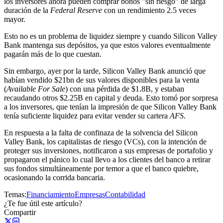
los inversores ahora pueden comprar bonos "sin riesgo" de larga
duración de la
Federal Reserve
con un rendimiento 2.5 veces
mayor.
Esto no es un problema de liquidez siempre y cuando Silicon Valley
Bank mantenga sus depósitos, ya que estos valores eventualmente
pagarán más de lo que cuestan.
Sin embargo, ayer por la tarde, Silicon Valley Bank anunció que
habían vendido $21bn de sus valores disponibles para la venta
(
Available For Sale
) con una pérdida de $1.8B, y estaban
recaudando otros $2.25B en capital y deuda. Esto tomó por sorpresa
a los inversores, que tenían la impresión de que Silicon Valley Bank
tenía suficiente liquidez para evitar vender su cartera
AFS
.
En respuesta a la falta de confinaza de la solvencia del Silicon
Valley Bank, los capitalistas de riesgo (VCs), con la intención de
proteger sus inversiones, notificaron a sus empresas de portafolio y
propagaron el pánico lo cual llevo a los clientes del banco a retirar
sus fondos simultáneamente por temor a que el banco quiebre,
ocasionando la corrida bancaria.
Temas:
Financiamiento
Empresas
Contabilidad
¿Te fue útil este artículo?
Compartir