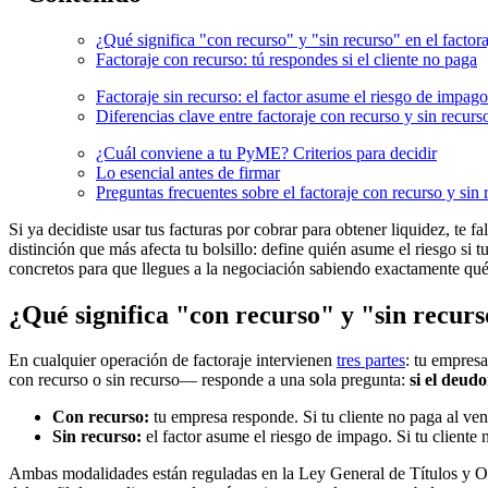
¿Qué significa "con recurso" y "sin recurso" en el factor
Factoraje con recurso: tú respondes si el cliente no paga
Factoraje sin recurso: el factor asume el riesgo de impago
Diferencias clave entre factoraje con recurso y sin recurs
¿Cuál conviene a tu PyME? Criterios para decidir
Lo esencial antes de firmar
Preguntas frecuentes sobre el factoraje con recurso y sin 
Si ya decidiste usar tus facturas por cobrar para obtener liquidez, te fa
distinción que más afecta tu bolsillo: define quién asume el riesgo si
concretos para que llegues a la negociación sabiendo exactamente qué
¿Qué significa "con recurso" y "sin recurs
En cualquier operación de factoraje intervienen
tres partes
: tu empresa
con recurso o sin recurso— responde a una sola pregunta:
si el deud
Con recurso:
tu empresa responde. Si tu cliente no paga al venci
Sin recurso:
el factor asume el riesgo de impago. Si tu cliente n
Ambas modalidades están reguladas en la Ley General de Títulos y Ope