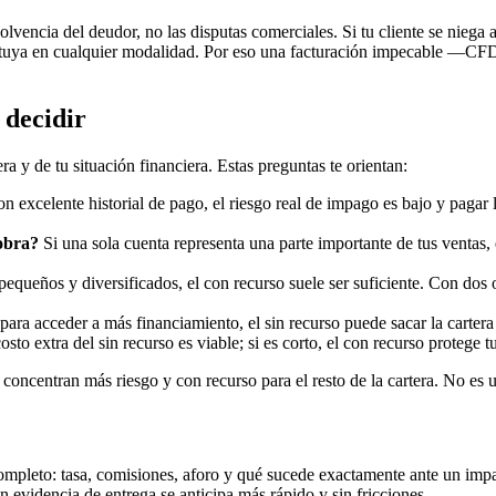
solvencia del deudor, no las disputas comerciales. Si tu cliente se nieg
do tuya en cualquier modalidad. Por eso una facturación impecable —CFD
 decidir
a y de tu situación financiera. Estas preguntas te orientan:
n excelente historial de pago, el riesgo real de impago es bajo y pagar l
obra?
Si una sola cuenta representa una parte importante de tus ventas
queños y diversificados, el con recurso suele ser suficiente. Con dos o 
ara acceder a más financiamiento, el sin recurso puede sacar la cartera
sto extra del sin recurso es viable; si es corto, el con recurso protege tu
ncentran más riesgo y con recurso para el resto de la cartera. No es u
completo: tasa, comisiones, aforo y qué sucede exactamente ante un impa
 evidencia de entrega se anticipa más rápido y sin fricciones.