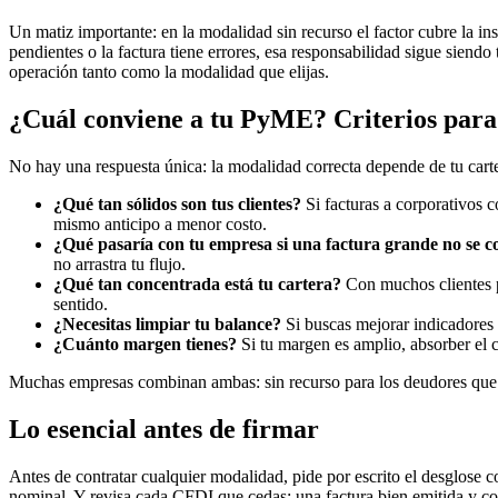
Un matiz importante: en la modalidad sin recurso el factor cubre la in
pendientes o la factura tiene errores, esa responsabilidad sigue sien
operación tanto como la modalidad que elijas.
¿Cuál conviene a tu PyME? Criterios para
No hay una respuesta única: la modalidad correcta depende de tu carter
¿Qué tan sólidos son tus clientes?
Si facturas a corporativos co
mismo anticipo a menor costo.
¿Qué pasaría con tu empresa si una factura grande no se c
no arrastra tu flujo.
¿Qué tan concentrada está tu cartera?
Con muchos clientes pe
sentido.
¿Necesitas limpiar tu balance?
Si buscas mejorar indicadores p
¿Cuánto margen tienes?
Si tu margen es amplio, absorber el co
Muchas empresas combinan ambas: sin recurso para los deudores que co
Lo esencial antes de firmar
Antes de contratar cualquier modalidad, pide por escrito el desglose 
nominal. Y revisa cada CFDI que cedas: una factura bien emitida y con