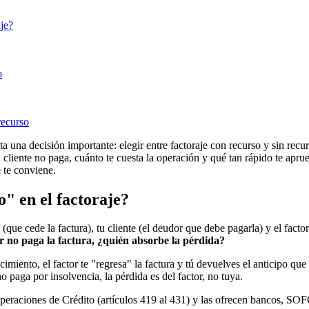
aje?
o
recurso
lta una decisión importante: elegir entre factoraje con recurso y sin recu
 tu cliente no paga, cuánto te cuesta la operación y qué tan rápido te 
 te conviene.
o" en el factoraje?
 (que cede la factura), tu cliente (el deudor que debe pagarla) y el facto
or no paga la factura, ¿quién absorbe la pérdida?
miento, el factor te "regresa" la factura y tú devuelves el anticipo que 
o paga por insolvencia, la pérdida es del factor, no tuya.
raciones de Crédito (artículos 419 al 431) y las ofrecen bancos, SOFO